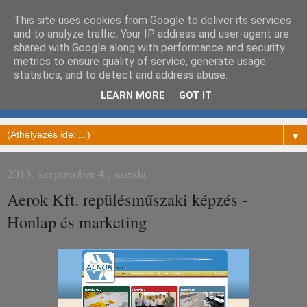
This site uses cookies from Google to deliver its services
Prosign Honlapkészítés Blog
and to analyze traffic. Your IP address and user-agent are
shared with Google along with performance and security
metrics to ensure quality of service, generate usage
Céges megjelenést komoly üzleti célok motiválják. Ezek
statistics, and to detect and address abuse.
szolgálatába állítom tudásomat, amit ebben a blogban meg
LEARN MORE
GOT IT
is osztok. Honlapkészítés alapjaitól a marketing tölcsérig...
▼
2013. szeptember 4., szerda
Aerok Kft. repülésműszaki képzés -
Honlap és marketing