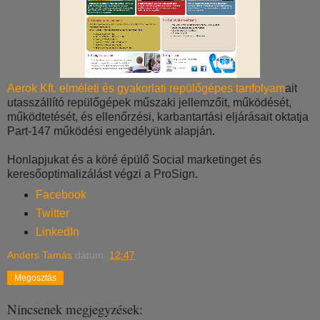
Aerok Kft. elméleti és gyakorlati repülőgépes tanfolyam
ait
utasszállító repülőgépek műszaki jellemzőit, működését,
működtetését, és ellenőrzési, karbantartási eljárásait oktatja
Part-147 működési engedélyünk alapján.
Honlapjukat és a köré épülő Social marketinget és
keresőoptimalizálást végzi a ProSign.
Facebook
Twitter
LinkedIn
Anders Tamás
dátum:
12:47
Megosztás
Nincsenek megjegyzések: